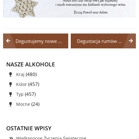
Nawigacja
Degustujemy nowe wina z RPA.
Degustacja rumów Dictador
wpisu
NASZE ALKOHOLE
(480)
Kraj
(457)
Kolor
(457)
Typ
(24)
Mocne
OSTATNIE WPISY
Wielkanocne Życzenia Świąteczne