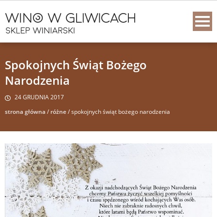
Spokojnych Świąt Bożego
Narodzenia
24 GRUDNIA 2017
strona główna
/
różne
/
spokojnych świąt bożego narodzenia