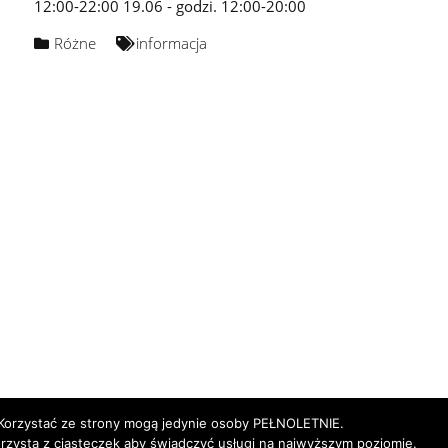
12:00-22:00 19.06 - godzi. 12:00-20:00
Różne
informacja
Korzystać ze strony mogą jedynie osoby PEŁNOLETNIE.
orzysta z ciasteczek aby świadczyć usługi na najwyższym poziomie.
Godziny pracy
Nasze alkohole
Nasz Zespół