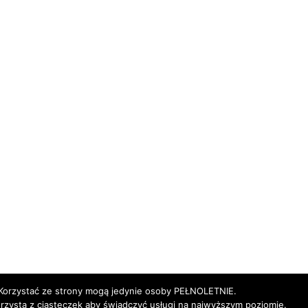
Korzystać ze strony mogą jedynie osoby PEŁNOLETNIE.
orzysta z ciasteczek aby świadczyć usługi na najwyższym poziomie.
Godziny pracy
Nasze alkohole
Nasz Zespół