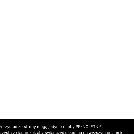
Korzystać ze strony mogą jedynie osoby PEŁNOLETNIE.
orzysta z ciasteczek aby świadczyć usługi na najwyższym poziomie.
Godziny pracy
Nasze alkohole
Nasz Zespół