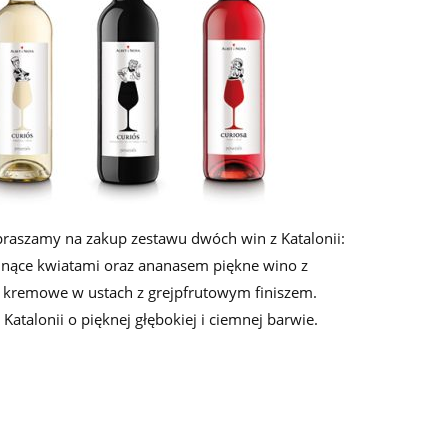
raszamy na zakup zestawu dwóch win z Katalonii:
chnące kwiatami oraz ananasem piękne wino z
ie kremowe w ustach z grejpfrutowym finiszem.
atalonii o pięknej głębokiej i ciemnej barwie.