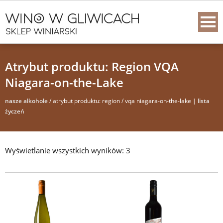
Atrybut produktu: Region VQA
Niagara-on-the-Lake
nasze alkohole
/ atrybut produktu: region / vqa niagara-on-the-lake |
lista
życzeń
Wyświetlanie wszystkich wyników: 3