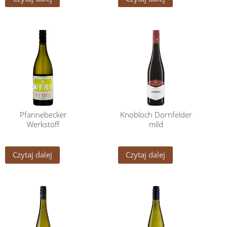
Pfannebecker
Knobloch Dornfelder
Werkstoff
mild
Czytaj dalej
Czytaj dalej