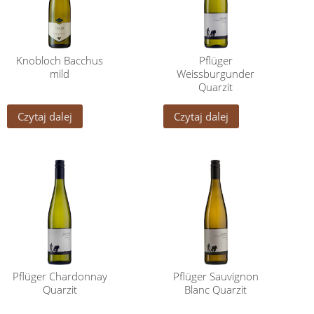
Knobloch Bacchus
Pflüger
mild
Weissburgunder
Quarzit
Czytaj dalej
Czytaj dalej
Pflüger Chardonnay
Pflüger Sauvignon
Quarzit
Blanc Quarzit