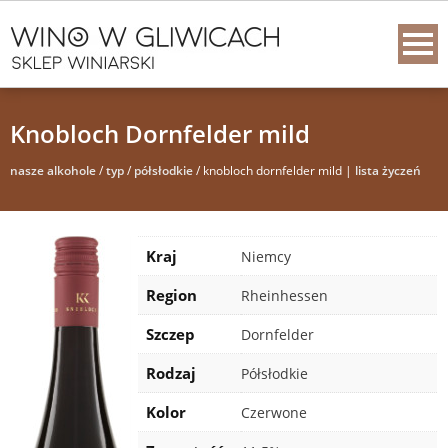
Knobloch Dornfelder mild
nasze alkohole
/
typ
/
półsłodkie
/ knobloch dornfelder mild |
lista życzeń
Kraj
Niemcy
Region
Rheinhessen
Szczep
Dornfelder
Rodzaj
Półsłodkie
Kolor
Czerwone