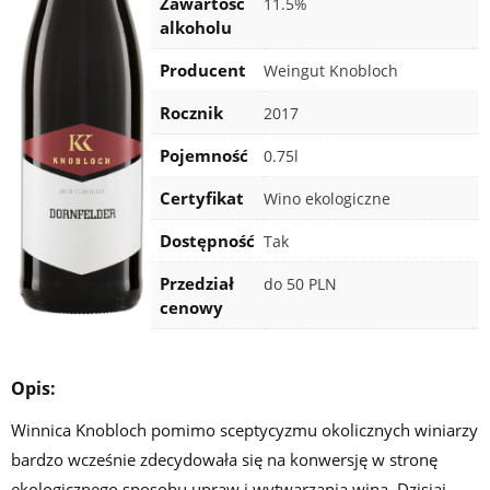
Zawartość
11.5%
alkoholu
Producent
Weingut Knobloch
Rocznik
2017
Pojemność
0.75l
Certyfikat
Wino ekologiczne
Dostępność
Tak
Przedział
do 50 PLN
cenowy
Opis:
Winnica Knobloch pomimo sceptycyzmu okolicznych winiarzy
bardzo wcześnie zdecydowała się na konwersję w stronę
ekologicznego sposobu upraw i wytwarzania wina. Dzisiaj