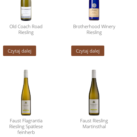
Old Coach Road
Brotherhood Winery
Riesling
Riesling
Czytaj dalej
Czytaj dalej
Faust Flagrantia
Faust Riesling
Riesling Spätlese
Martinsthal
feinherb