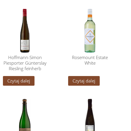
Hoffmann-Simon
Rosemount Estate
Piesporter Günterslay
White
Riesling feinherb
Czytaj dalej
Czytaj dalej