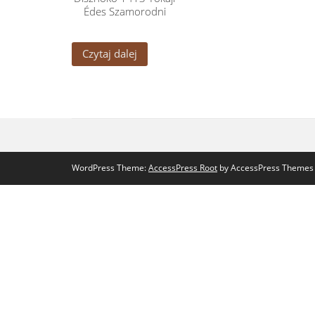
Édes Szamorodni
Czytaj dalej
WordPress Theme:
AccessPress Root
by AccessPress Themes