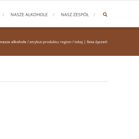
NASZE ALKOHOLE
NASZ ZESPÓŁ
nasze alkohole
/ atrybut produktu: region / tokaj |
lista życzeń