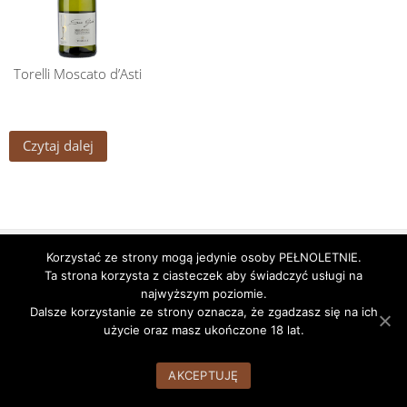
Torelli Moscato d’Asti
Czytaj dalej
Godziny pracy
Nasze alkohole
Nasz Zespół
Korzystać ze strony mogą jedynie osoby PEŁNOLETNIE.
Ta strona korzysta z ciasteczek aby świadczyć usługi na
WordPress Theme:
AccessPress Root
by AccessPress Themes
najwyższym poziomie.
Dalsze korzystanie ze strony oznacza, że zgadzasz się na ich
użycie oraz masz ukończone 18 lat.
AKCEPTUJĘ