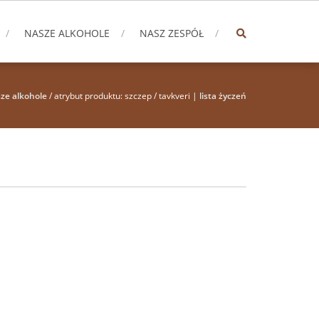
NASZE ALKOHOLE
NASZ ZESPÓŁ
ze alkohole
/ atrybut produktu: szczep / tavkveri |
lista życzeń