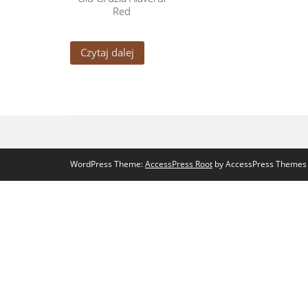
Red
Czytaj dalej
WordPress Theme:
AccessPress Root
by AccessPress Themes