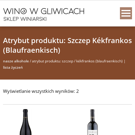
Atrybut produktu: Szczep Kékfrankos
(Blaufraenkisch)
nasze alkohole
/ atrybut produktu: szczep / kékfrankos (blaufraenkisch) |
lista życzeń
Wyświetlanie wszystkich wyników: 2