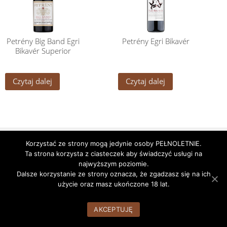
Petrény Big Band Egri
Petrény Egri Bikavér
Bikavér Superior
Czytaj dalej
Czytaj dalej
Godziny pracy
Nasze alkohole
Nasz Zespół
Korzystać ze strony mogą jedynie osoby PEŁNOLETNIE.
Ta strona korzysta z ciasteczek aby świadczyć usługi na
WordPress Theme:
AccessPress Root
by AccessPress Themes
najwyższym poziomie.
Dalsze korzystanie ze strony oznacza, że zgadzasz się na ich
użycie oraz masz ukończone 18 lat.
AKCEPTUJĘ