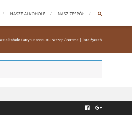
NASZE ALKOHOLE
NASZ ZESPÓŁ
sze alkohole
/ atrybut produktu: szczep / cortese |
lista życzeń