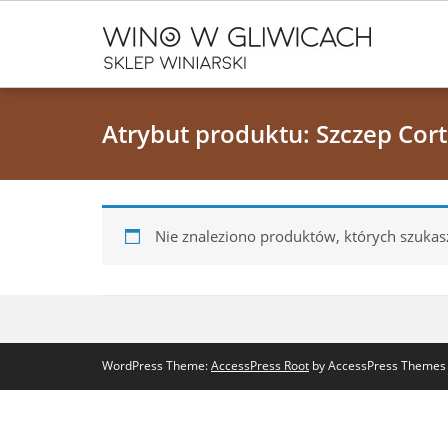
Atrybut produktu: Szczep Cor
Nie znaleziono produktów, których szukas
WordPress Theme:
AccessPress Root
by AccessPress Themes