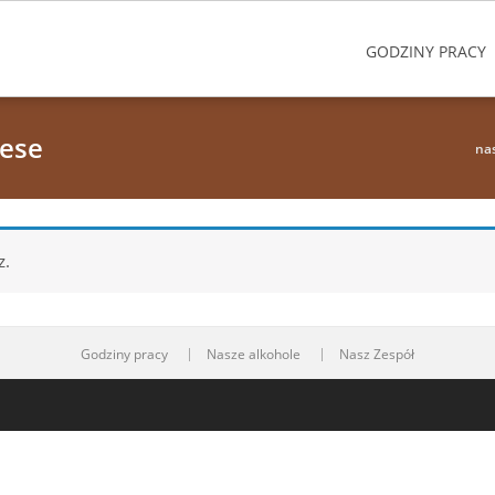
GODZINY PRACY
tese
na
z.
Godziny pracy
Nasze alkohole
Nasz Zespół