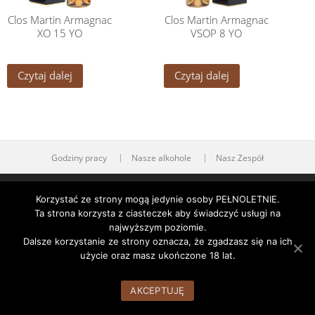
Clos Martin Armagnac
Clos Martin Armagnac
XO 15 YO
VSOP 8 YO
Czytaj dalej
Czytaj dalej
Godziny pracy
Nasze alkohole
Nasz Zespół
WordPress Theme:
AccessPress Root
by AccessPress Themes
Korzystać ze strony mogą jedynie osoby PEŁNOLETNIE.
Ta strona korzysta z ciasteczek aby świadczyć usługi na
najwyższym poziomie.
Dalsze korzystanie ze strony oznacza, że zgadzasz się na ich
użycie oraz masz ukończone 18 lat.
AKCEPTUJĘ