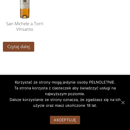
San Michele a Torri
Vinsanto
Czytaj dalej
Godziny pracy
Nasze alkohole
Nasz Zespół
Korzystać ze strony mogą jedynie osoby PEŁNOLETNIE.
Ta strona korzysta z ciasteczek aby świadczyć usługi na
WordPress Theme:
AccessPress Root
by AccessPress Themes
najwyższym poziomie.
Dalsze korzystanie ze strony oznacza, że zgadzasz się na ich
użycie oraz masz ukończone 18 lat.
AKCEPTUJĘ