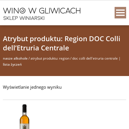
Atrybut produktu: Region DOC Colli
dell’Etruria Centrale
nasze alkohole
/ atrybut produktu: region / doc colli dell'etruria centrale |
lista życzeń
Wyświetlanie jednego wyniku