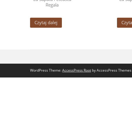
Regala
Czytaj dalej
Czyta
WordPress Theme:
AccessPress Root
by AccessPress Themes