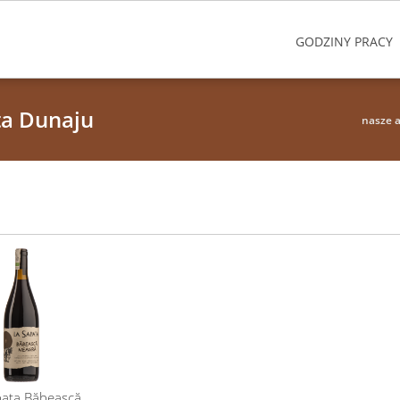
GODZINY PRACY
ta Dunaju
nasze a
pata Băbească