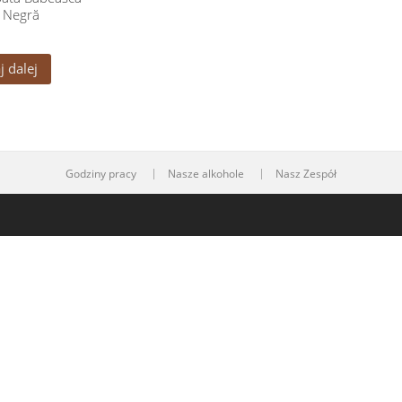
Negră
j dalej
Godziny pracy
Nasze alkohole
Nasz Zespół