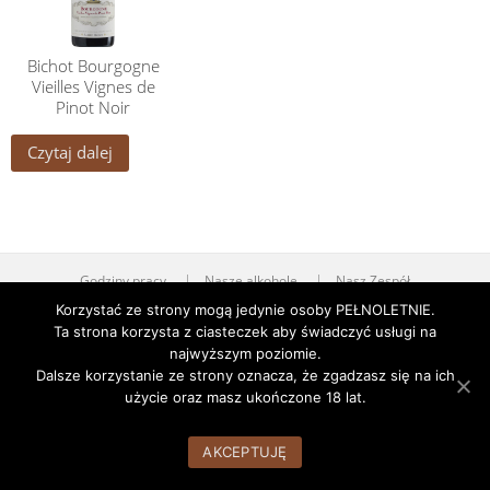
Bichot Bourgogne
Vieilles Vignes de
Pinot Noir
Czytaj dalej
Godziny pracy
Nasze alkohole
Nasz Zespół
Korzystać ze strony mogą jedynie osoby PEŁNOLETNIE.
WordPress Theme:
AccessPress Root
by AccessPress Themes
Ta strona korzysta z ciasteczek aby świadczyć usługi na
najwyższym poziomie.
Dalsze korzystanie ze strony oznacza, że zgadzasz się na ich
użycie oraz masz ukończone 18 lat.
AKCEPTUJĘ