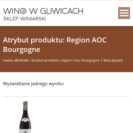
Atrybut produktu: Region AOC
Bourgogne
nasze alkohole
/ atrybut produktu: region / aoc bourgogne |
lista życzeń
Wyświetlanie jednego wyniku