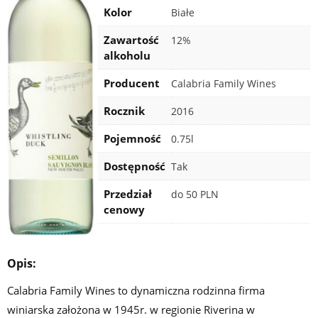
Kolor
Białe
Zawartość
12%
alkoholu
Producent
Calabria Family Wines
Rocznik
2016
Pojemność
0.75l
Certyfikaty
Dostępność
Tak
Przedział
do 50 PLN
cenowy
Opis:
Calabria Family Wines to dynamiczna rodzinna firma
winiarska założona w 1945r. w regionie Riverina w