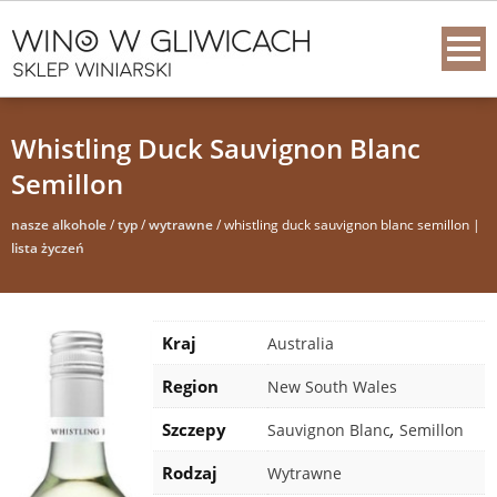
Whistling Duck Sauvignon Blanc
Semillon
nasze alkohole
/
typ
/
wytrawne
/ whistling duck sauvignon blanc semillon |
lista życzeń
Kraj
Australia
Region
New South Wales
Szczepy
,
Sauvignon Blanc
Semillon
Rodzaj
Wytrawne