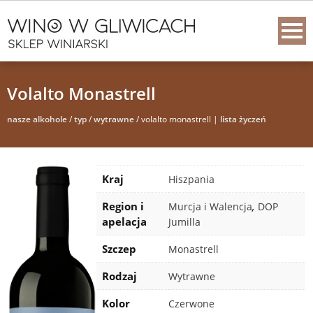
Volalto Monastrell
nasze alkohole
/
typ
/
wytrawne
/ volalto monastrell |
lista życzeń
Kraj
Hiszpania
Region i
,
Murcja i Walencja
DOP
apelacja
Jumilla
Szczep
Monastrell
Rodzaj
Wytrawne
Kolor
Czerwone