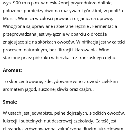
wys. 900 m n.p.m. w nieskażonej przyrodniczo dolinie,
położonej pomiędzy dwoma masywami górskimi, w pobliżu
Murcii. Winnica w całości prowadzi organiczna uprawę.
Winogrona są uprawiane i zbierane ręcznie . Fermentacja
przeprowadzana jest wyłącznie w oparciu o drożdże
znajdujące się na skórkach owoców. Winifikacja jest w całości
procesem naturalnym, bez filtracji i klarowania. Wino
starzone przez pół roku w beczkach z francuskiego dębu.
Aromat:
To skoncentrowane, zdecydowane wino z uwodzicielskim
aromatem jagód, suszonej śliwki oraz cząbru.
Smak:
W ustach jest jedwabiste, pełne dojrzałych, słodkich owoców,
lukrecji i subtelnych nut deserowej czekolady. Całość jest
elegancka, zrównoważona, zakończona długim lukrecjowym