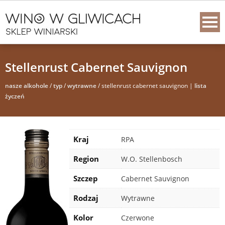
Stellenrust Cabernet Sauvignon
nasze alkohole
/
typ
/
wytrawne
/ stellenrust cabernet sauvignon |
lista
życzeń
Kraj
RPA
Region
W.O. Stellenbosch
Szczep
Cabernet Sauvignon
Rodzaj
Wytrawne
Kolor
Czerwone