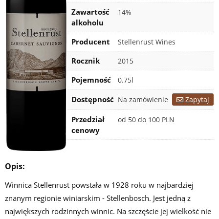
Zawartość
14%
alkoholu
Producent
Stellenrust Wines
Rocznik
2015
Pojemność
0.75l
Certyfikaty
Dostępność
Na zamówienie
Zapytaj
Przedział
od 50 do 100 PLN
cenowy
Opis:
Winnica Stellenrust powstała w 1928 roku w najbardziej
znanym regionie winiarskim - Stellenbosch. Jest jedną z
największych rodzinnych winnic. Na szczęście jej wielkość nie