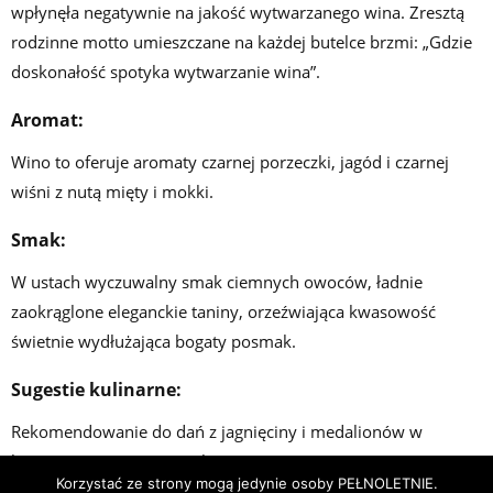
wpłynęła negatywnie na jakość wytwarzanego wina. Zresztą
rodzinne motto umieszczane na każdej butelce brzmi: „Gdzie
doskonałość spotyka wytwarzanie wina”.
Aromat:
Wino to oferuje aromaty czarnej porzeczki, jagód i czarnej
wiśni z nutą mięty i mokki.
Smak:
W ustach wyczuwalny smak ciemnych owoców, ładnie
zaokrąglone eleganckie taniny, orzeźwiająca kwasowość
świetnie wydłużająca bogaty posmak.
Sugestie kulinarne:
Rekomendowanie do dań z jagnięciny i medalionów w
kremowym sosie z papryką.
Korzystać ze strony mogą jedynie osoby PEŁNOLETNIE.