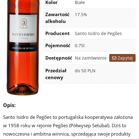
Kolor
Białe
Zawartość
17.5%
alkoholu
Producent
Santo Isidro de Pegões
Rocznik
Pojemność
0.75l
Certyfikaty
Dostępność
Na zamówienie
Zapytaj
Przedział
do 50 PLN
cenowy
Opis:
Santo Isidro de Pegões to portugalska kooperatywa założona
w 1958 roku w rejonie Pegões (Półwysep Setubal). Dziś to
nowoczesna i ambitna winnica, sprzedająca swoje produkty