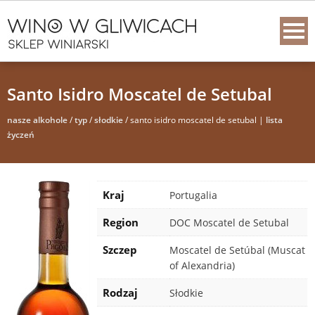
Santo Isidro Moscatel de Setubal
nasze alkohole
/
typ
/
słodkie
/ santo isidro moscatel de setubal |
lista
życzeń
Kraj
Portugalia
Region
DOC Moscatel de Setubal
Szczep
Moscatel de Setúbal (Muscat
of Alexandria)
Rodzaj
Słodkie