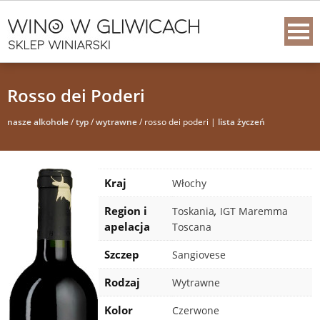
Rosso dei Poderi
nasze alkohole
/
typ
/
wytrawne
/ rosso dei poderi |
lista życzeń
Kraj
Włochy
Region i
,
Toskania
IGT Maremma
apelacja
Toscana
Szczep
Sangiovese
Rodzaj
Wytrawne
Kolor
Czerwone