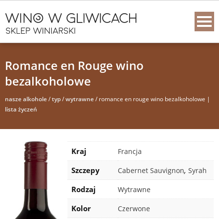
Romance en Rouge wino
bezalkoholowe
nasze alkohole
/
typ
/
wytrawne
/ romance en rouge wino bezalkoholowe |
lista życzeń
Kraj
Francja
Region i
Szczepy
,
Cabernet Sauvignon
Syrah
apelacja
Rodzaj
Wytrawne
Kolor
Czerwone