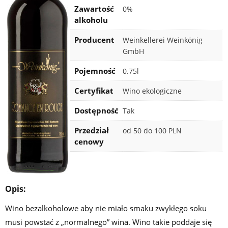
Zawartość
0%
alkoholu
Producent
Weinkellerei Weinkönig
GmbH
Rocznik
Pojemność
0.75l
Certyfikat
Wino ekologiczne
Dostępność
Tak
Przedział
od 50 do 100 PLN
cenowy
Opis:
Wino bezalkoholowe aby nie miało smaku zwykłego soku
musi powstać z „normalnego” wina. Wino takie poddaje się