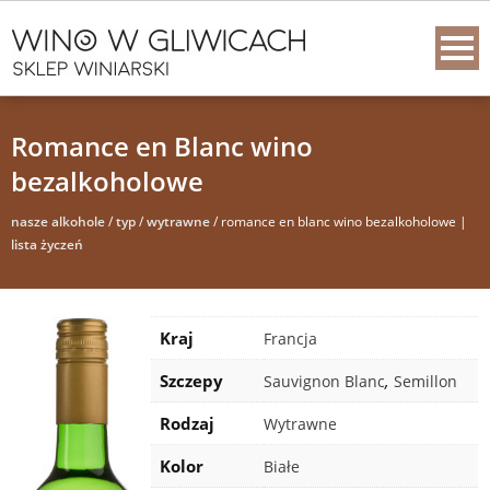
Romance en Blanc wino
bezalkoholowe
nasze alkohole
/
typ
/
wytrawne
/ romance en blanc wino bezalkoholowe |
lista życzeń
Kraj
Francja
Region i
Szczepy
,
Sauvignon Blanc
Semillon
apelacja
Rodzaj
Wytrawne
Kolor
Białe