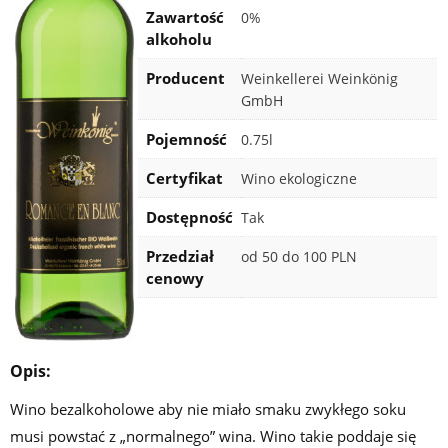
Zawartość
0%
alkoholu
Producent
Weinkellerei Weinkönig
GmbH
Rocznik
Pojemność
0.75l
Certyfikat
Wino ekologiczne
Dostępność
Tak
Przedział
od 50 do 100 PLN
cenowy
Opis:
Wino bezalkoholowe aby nie miało smaku zwykłego soku
musi powstać z „normalnego” wina. Wino takie poddaje się