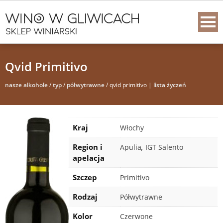
Qvid Primitivo
nasze alkohole
/
typ
/
półwytrawne
/ qvid primitivo |
lista życzeń
Kraj
Włochy
Region i
,
Apulia
IGT Salento
apelacja
Szczep
Primitivo
Rodzaj
Półwytrawne
Kolor
Czerwone