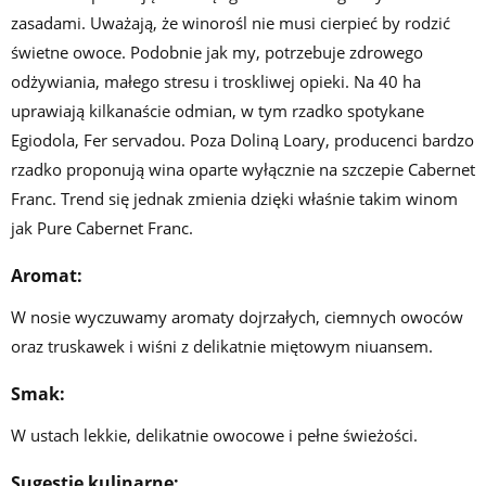
zasadami. Uważają, że winorośl nie musi cierpieć by rodzić
świetne owoce. Podobnie jak my, potrzebuje zdrowego
odżywiania, małego stresu i troskliwej opieki. Na 40 ha
uprawiają kilkanaście odmian, w tym rzadko spotykane
Egiodola, Fer servadou. Poza Doliną Loary, producenci bardzo
rzadko proponują wina oparte wyłącznie na szczepie Cabernet
Franc. Trend się jednak zmienia dzięki właśnie takim winom
jak Pure Cabernet Franc.
Aromat:
W nosie wyczuwamy aromaty dojrzałych, ciemnych owoców
oraz truskawek i wiśni z delikatnie miętowym niuansem.
Smak:
W ustach lekkie, delikatnie owocowe i pełne świeżości.
Sugestie kulinarne: