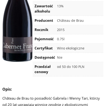
Zawartość
13%
alkoholu
Producent
Château de Brau
Rocznik
2015
Pojemność
0.75l
Certyfikat
Wino ekologiczne
Dostępność
Nie
Przedział
od 50 do 100 PLN
cenowy
Opis:
Château de Brau to posiadłość Gabriela i Wenny Tari, którzy
od 20 lat uprawiają winnicę zgodnie z ekologicznymi