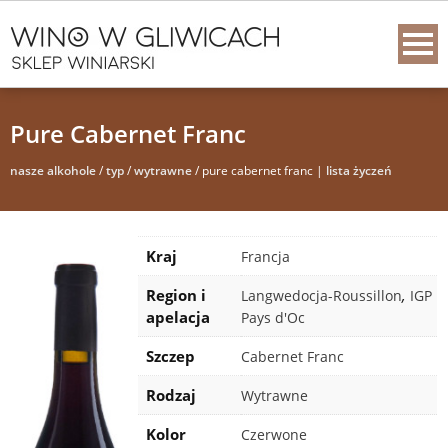
Pure Cabernet Franc
nasze alkohole
/
typ
/
wytrawne
/ pure cabernet franc |
lista życzeń
Kraj
Francja
Region i
,
Langwedocja-Roussillon
IGP
apelacja
Pays d'Oc
Szczep
Cabernet Franc
Rodzaj
Wytrawne
Kolor
Czerwone