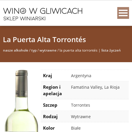
La Puerta Alta Torrontés
nasze alkohole
/
typ
/
wytrawne
/ la puerta alta torrontés |
lista życzeń
Kraj
Argentyna
Region i
,
Famatina Valley
La Rioja
apelacja
Szczep
Torrontes
Rodzaj
Wytrawne
Kolor
Białe