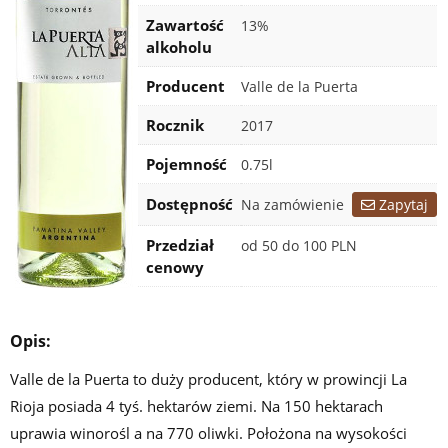
Zawartość
13%
alkoholu
Producent
Valle de la Puerta
Rocznik
2017
Pojemność
0.75l
Certyfikaty
Dostępność
Na zamówienie
Zapytaj
Przedział
od 50 do 100 PLN
cenowy
Opis:
Valle de la Puerta to duży producent, który w prowincji La
Rioja posiada 4 tyś. hektarów ziemi. Na 150 hektarach
uprawia winorośl a na 770 oliwki. Położona na wysokości