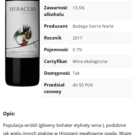
Zawartość
13.5%
alkoholu
Producent
Bodega Sierra Norte
Rocznik
2017
Pojemność
0.75l
Certyfikat
Wino ekologiczne
Dostępność
Tak
Przedział
do 50 PLN
cenowy
Opis:
Populacja wróbli (główny bohater etykiety wina ), podobnie
jak wielu innych ptaków w Hiszpanii gwałtownie spada. Wiąże