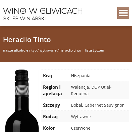
Heraclio Tinto
nasze alkohole
/
typ
/
wytrawne
/ heraclio tinto |
lista życzeń
Kraj
Hiszpania
Region i
,
Walencja
DOP Utiel-
apelacja
Requena
Szczepy
,
Bobal
Cabernet Sauvignon
Rodzaj
Wytrawne
Kolor
Czerwone