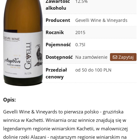
Zawartość
12.5%
alkoholu
Producent
Gevelli Wine & Vineyards
Rocznik
2015
Pojemność
0.75l
Certyfikaty
Dostępność
Na zamówienie
Zapytaj
Przedział
od 50 do 100 PLN
cenowy
Opis:
Gevelli Wine & Vineyards to pierwsza polsko - gruzińska
winnica w Kachetti. Winiarnia oraz winnice znajdują się w
legendarnym regionie winiarskim Kachetii, w malowniczej
dolinie rzeki Alazani - najstarszym regionie winiarskim na