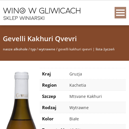
Gevelli Kakhuri Qvevri
nasze alkohole
/
typ
/
wytrawne
/ gevelli kakhuri qvevri |
lista życzeń
Kraj
Gruzja
Region
Kachetia
Szczep
Mtsvane Kakhuri
Rodzaj
Wytrawne
Kolor
Białe