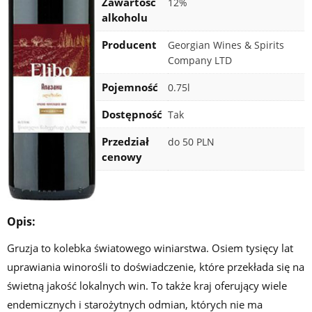
Zawartość
12%
alkoholu
Producent
Georgian Wines & Spirits
Company LTD
Rocznik
Pojemność
0.75l
Certyfikaty
Dostępność
Tak
Przedział
do 50 PLN
cenowy
Opis:
Gruzja to kolebka światowego winiarstwa. Osiem tysięcy lat
uprawiania winorośli to doświadczenie, które przekłada się na
świetną jakość lokalnych win. To także kraj oferujący wiele
endemicznych i starożytnych odmian, których nie ma