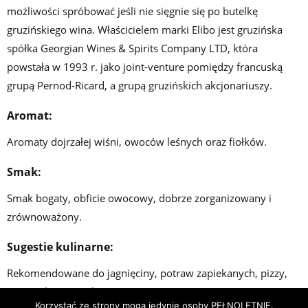
możliwości spróbować jeśli nie sięgnie się po butelkę
gruzińskiego wina. Właścicielem marki Elibo jest gruzińska
spółka Georgian Wines & Spirits Company LTD, która
powstała w 1993 r. jako joint-venture pomiędzy francuską
grupą Pernod-Ricard, a grupą gruzińskich akcjonariuszy.
Aromat:
Aromaty dojrzałej wiśni, owoców leśnych oraz fiołków.
Smak:
Smak bogaty, obficie owocowy, dobrze zorganizowany i
zrównoważony.
Sugestie kulinarne:
Rekomendowane do jagnięciny, potraw zapiekanych, pizzy,
serów pleśniowych.
Korzystać ze strony mogą jedynie osoby PEŁNOLETNIE.