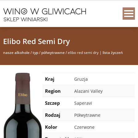
Elibo Red Semi Dry
nasze alkohole
/
typ
/
półwytrawne
/ elibo red semi dry |
lista życzeń
Kraj
Gruzja
Region
Alazani Valley
Szczep
Saperavi
Rodzaj
Półwytrawne
Kolor
Czerwone