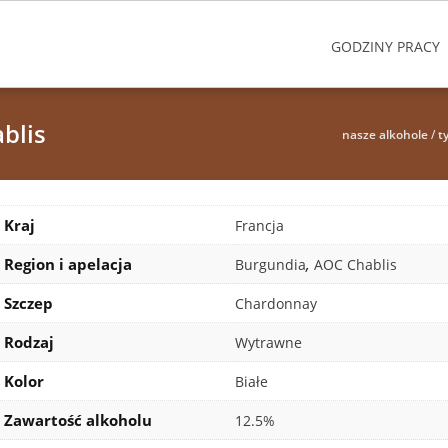
GODZINY PRACY
blis
nasze alkohole
/
t
Kraj
Francja
Region i apelacja
,
Burgundia
AOC Chablis
Szczep
Chardonnay
Rodzaj
Wytrawne
Kolor
Białe
Zawartość alkoholu
12.5%