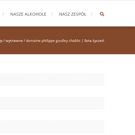
NASZE ALKOHOLE
NASZ ZESPÓŁ
yp
/
wytrawne
/ domaine philippe goulley chablis |
lista życzeń