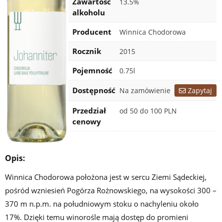
Zawartość
13.5%
alkoholu
Producent
Winnica Chodorowa
Rocznik
2015
Pojemność
0.75l
Certyfikaty
Dostępność
Na zamówienie
Zapytaj
Przedział
od 50 do 100 PLN
cenowy
Opis:
Winnica Chodorowa położona jest w sercu Ziemi Sądeckiej,
pośród wzniesień Pogórza Rożnowskiego, na wysokości 300 –
370 m n.p.m. na południowym stoku o nachyleniu około
17%. Dzięki temu winorośle mają dostęp do promieni