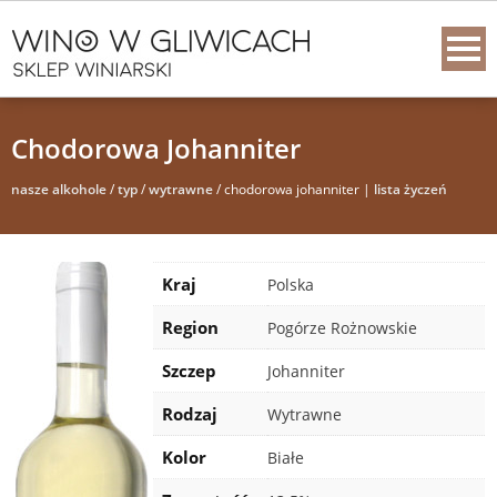
Chodorowa Johanniter
nasze alkohole
/
typ
/
wytrawne
/ chodorowa johanniter |
lista życzeń
Kraj
Polska
Region
Pogórze Rożnowskie
Szczep
Johanniter
Rodzaj
Wytrawne
Kolor
Białe