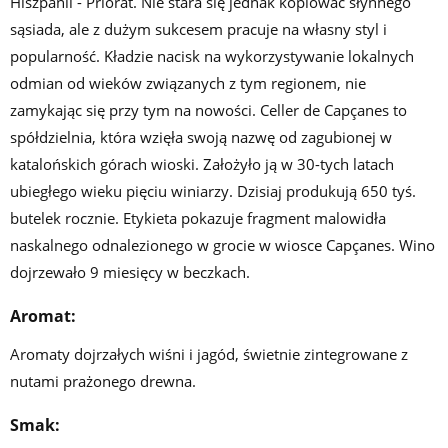
Hiszpanii - Priorat. Nie stara się jednak kopiować słynnego
sąsiada, ale z dużym sukcesem pracuje na własny styl i
popularność. Kładzie nacisk na wykorzystywanie lokalnych
odmian od wieków związanych z tym regionem, nie
zamykając się przy tym na nowości. Celler de Capçanes to
spółdzielnia, która wzięła swoją nazwę od zagubionej w
katalońskich górach wioski. Założyło ją w 30-tych latach
ubiegłego wieku pięciu winiarzy. Dzisiaj produkują 650 tyś.
butelek rocznie. Etykieta pokazuje fragment malowidła
naskalnego odnalezionego w grocie w wiosce Capçanes. Wino
dojrzewało 9 miesięcy w beczkach.
Aromat:
Aromaty dojrzałych wiśni i jagód, świetnie zintegrowane z
nutami prażonego drewna.
Smak: