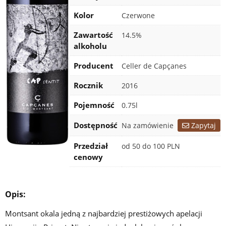
Kolor
Czerwone
Zawartość
14.5%
alkoholu
Producent
Celler de Capçanes
Rocznik
2016
Pojemność
0.75l
Certyfikaty
Dostępność
Na zamówienie
Zapytaj
Przedział
od 50 do 100 PLN
cenowy
Opis:
Montsant okala jedną z najbardziej prestiżowych apelacji