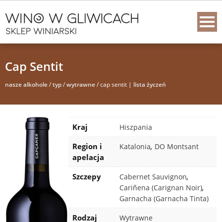
Cap Sentit
nasze alkohole
/
typ
/
wytrawne
/ cap sentit |
lista życzeń
Kraj
Hiszpania
Region i
,
Katalonia
DO Montsant
apelacja
Szczepy
,
Cabernet Sauvignon
,
Cariñena (Carignan Noir)
Garnacha (Garnacha Tinta)
Rodzaj
Wytrawne