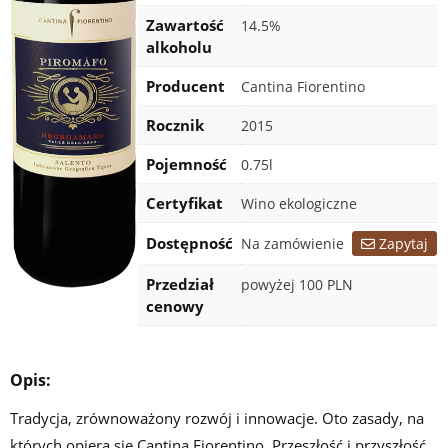
Zawartość
14.5%
alkoholu
Producent
Cantina Fiorentino
Rocznik
2015
Pojemność
0.75l
Certyfikat
Wino ekologiczne
Dostępność
Na zamówienie
Zapytaj
Przedział
powyżej 100 PLN
cenowy
Opis:
Tradycja, zrównoważony rozwój i innowacje. Oto zasady, na
których opiera się Cantina Fiorentino. Przeszłość i przyszłość