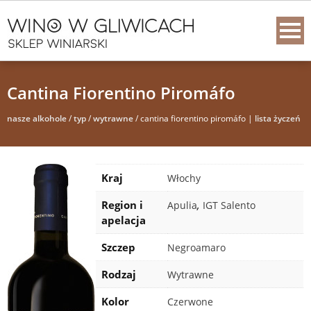
Cantina Fiorentino Piromáfo
nasze alkohole
/
typ
/
wytrawne
/ cantina fiorentino piromáfo |
lista życzeń
Kraj
Włochy
Region i
,
Apulia
IGT Salento
apelacja
Szczep
Negroamaro
Rodzaj
Wytrawne
Kolor
Czerwone