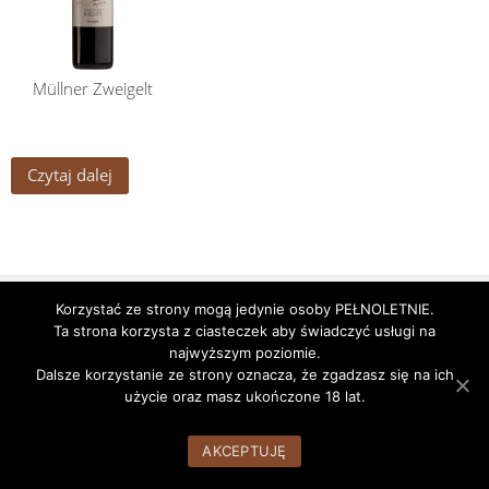
Müllner Zweigelt
Czytaj dalej
Godziny pracy
Nasze alkohole
Nasz Zespół
Korzystać ze strony mogą jedynie osoby PEŁNOLETNIE.
Ta strona korzysta z ciasteczek aby świadczyć usługi na
WordPress Theme:
AccessPress Root
by AccessPress Themes
najwyższym poziomie.
Dalsze korzystanie ze strony oznacza, że zgadzasz się na ich
użycie oraz masz ukończone 18 lat.
AKCEPTUJĘ