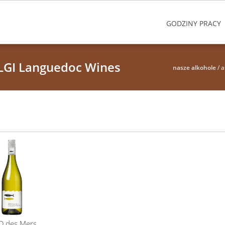
GODZINY PRACY
 LGI Languedoc Wines
nasze alkohole
/ a
 des Mers