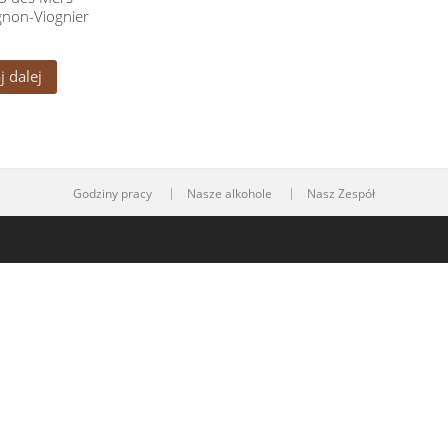
gnon-Viognier
j dalej
Godziny pracy
Nasze alkohole
Nasz Zespół