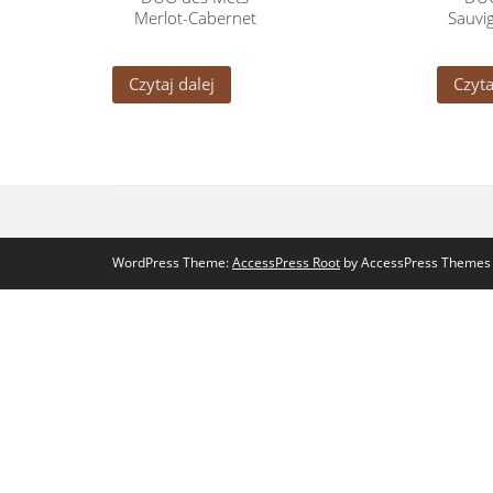
Merlot-Cabernet
Sauvi
Czytaj dalej
Czyta
WordPress Theme:
AccessPress Root
by AccessPress Themes