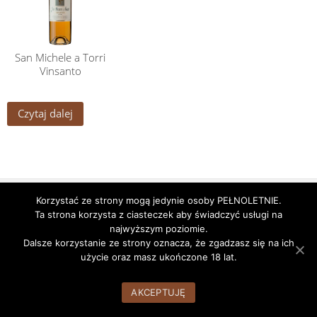
San Michele a Torri
Vinsanto
Czytaj dalej
Godziny pracy
Nasze alkohole
Nasz Zespół
Korzystać ze strony mogą jedynie osoby PEŁNOLETNIE.
Ta strona korzysta z ciasteczek aby świadczyć usługi na
WordPress Theme:
AccessPress Root
by AccessPress Themes
najwyższym poziomie.
Dalsze korzystanie ze strony oznacza, że zgadzasz się na ich
użycie oraz masz ukończone 18 lat.
AKCEPTUJĘ