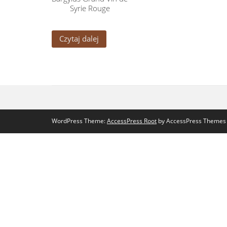
Syrie Rouge
Czytaj dalej
WordPress Theme:
AccessPress Root
by AccessPress Themes