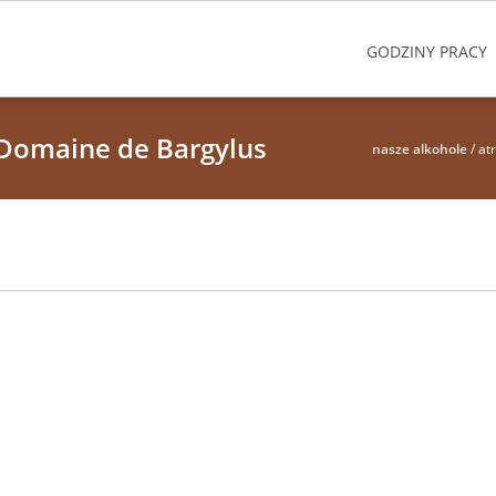
GODZINY PRACY
 Domaine de Bargylus
nasze alkohole
/ at