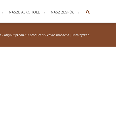
NASZE ALKOHOLE
NASZ ZESPÓŁ
e
/ atrybut produktu: producent / cavas masachs |
lista życzeń