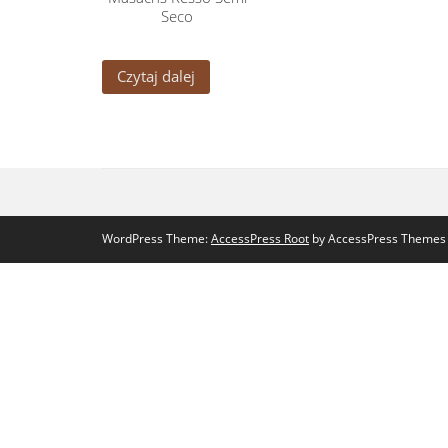
Seco
Czytaj dalej
WordPress Theme:
AccessPress Root
by AccessPress Themes