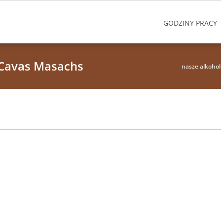
GODZINY PRACY
 Cavas Masachs
nasze alkohol