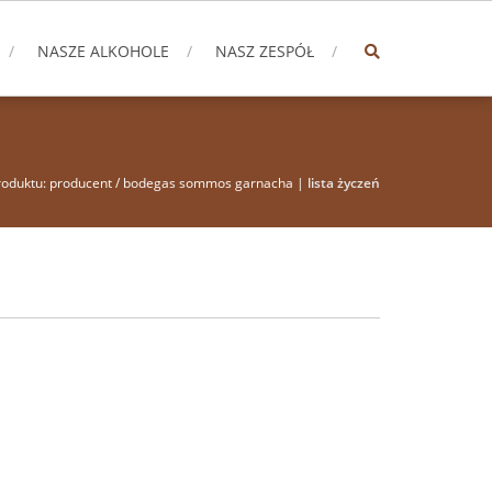
NASZE ALKOHOLE
NASZ ZESPÓŁ
produktu: producent / bodegas sommos garnacha |
lista życzeń