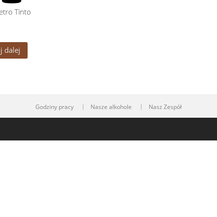
etro Tinto
j dalej
Godziny pracy
Nasze alkohole
Nasz Zespół