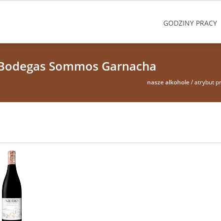
GODZINY PRACY
t Bodegas Sommos Garnacha
nasze alkohole
/ atrybut 