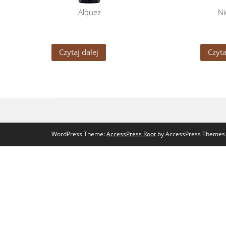
Alquez
Ni
Czytaj dalej
Czyta
WordPress Theme:
AccessPress Root
by AccessPress Themes