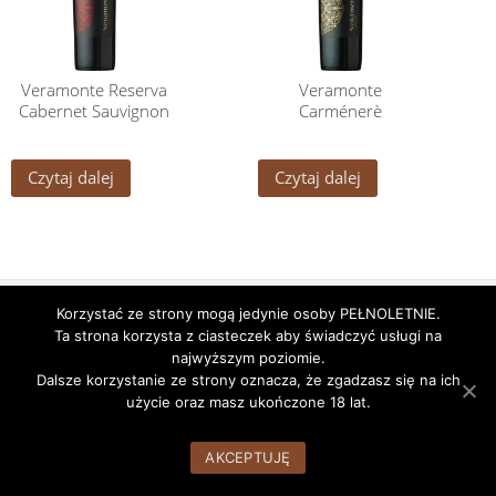
Veramonte Reserva
Veramonte
Cabernet Sauvignon
Carménerè
Czytaj dalej
Czytaj dalej
Godziny pracy
Nasze alkohole
Nasz Zespół
Korzystać ze strony mogą jedynie osoby PEŁNOLETNIE.
Ta strona korzysta z ciasteczek aby świadczyć usługi na
WordPress Theme:
AccessPress Root
by AccessPress Themes
najwyższym poziomie.
Dalsze korzystanie ze strony oznacza, że zgadzasz się na ich
użycie oraz masz ukończone 18 lat.
AKCEPTUJĘ