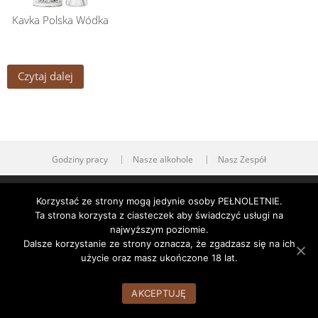
Kavka Polska Wódka
Czytaj dalej
Godziny pracy
Nasze alkohole
Nasz Zespół
WordPress Theme:
AccessPress Root
by AccessPress Themes
Korzystać ze strony mogą jedynie osoby PEŁNOLETNIE.
Ta strona korzysta z ciasteczek aby świadczyć usługi na
najwyższym poziomie.
Dalsze korzystanie ze strony oznacza, że zgadzasz się na ich
użycie oraz masz ukończone 18 lat.
AKCEPTUJĘ