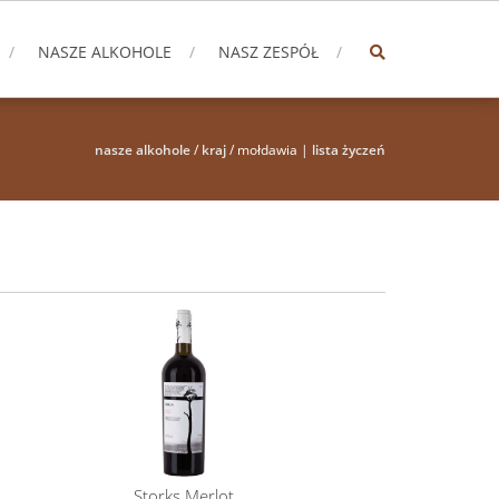
NASZE ALKOHOLE
NASZ ZESPÓŁ
nasze alkohole
/
kraj
/ mołdawia |
lista życzeń
Storks Merlot