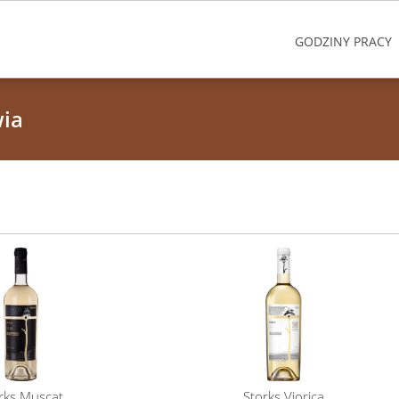
GODZINY PRACY
wia
rks Muscat
Storks Viorica